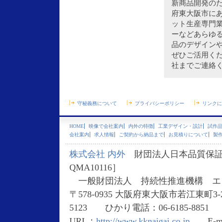
新商品開発の
府東大阪市に
ット生産
専門
ーなどあらゆ
品のデザイン
ぜひご活用く
社までご連絡
守秘義務について
プライバシーポリシー
リンクに
HOME
映像で会社案内
内外の特徴
工業デザイン・設計
試作
会社案内
求人情報
ご契約から納品まで
お見積りについて
製
株式会社 内外
財団法人日本品質保証機構 
QMA10116］
一般財団法人 持続性推進機構 エコア
〒578-0935 大阪府東大阪市若江東町3-2-1
5123 ひかり電話：06-6185-8851
URL：
http://www.kknaigai.co.jp
E-ma