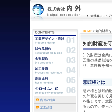
試作、試作品、少ロット生
HOME
>
知的財産を
知的財産を
知的財産は企業
匠権の基礎知識
り、意匠権を知
意匠権とは
意匠権とは知的
の外観を美しく
内外の特徴
を指します。意
るもので、作っ
加工品目
す。