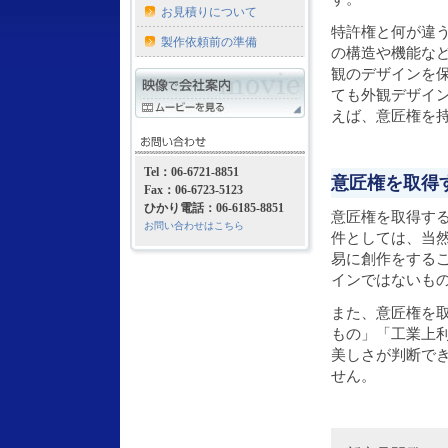
お見積りについて
特許権と何が違
製作依頼前の準備
の構造や機能な
観のデザインを
ても外観デザイ
えば、意匠権を
Tel：06-6721-8851
意匠権を取得
Fax：06-6723-5123
ひかり電話：06-6185-8851
意匠権を取得す
お問い合わせはこちら
件としては、当
易に創作をする
インではないも
また、意匠権を
もの」「工業上
美しさが判断で
せん。